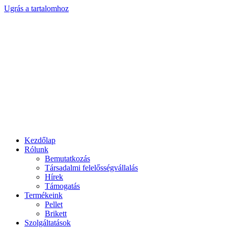
Ugrás a tartalomhoz
Kezdőlap
Rólunk
Bemutatkozás
Társadalmi felelősségvállalás
Hírek
Támogatás
Termékeink
Pellet
Brikett
Szolgáltatások