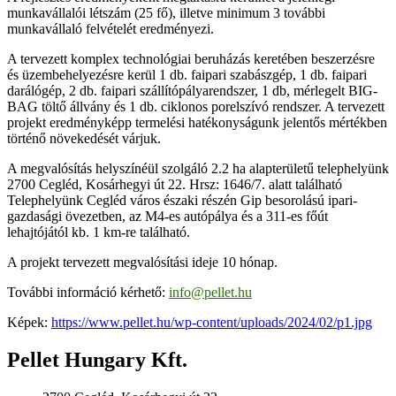
munkavállalói létszám (25 fő), illetve minimum 3 további
munkavállaló felvételét eredményezi.
A tervezett komplex technológiai beruházás keretében beszerzésre
és üzembehelyezésre kerül 1 db. faipari szabászgép, 1 db. faipari
darálógép, 2 db. faipari szállítópályarendszer, 1 db, mérlegelt BIG-
BAG töltő állvány és 1 db. ciklonos porelszívó rendszer. A tervezett
projekt eredményképp termelési hatékonyságunk jelentős mértékben
történő növekedését várjuk.
A megvalósítás helyszínéül szolgáló 2.2 ha alapterületű telephelyünk
2700 Cegléd, Kosárhegyi út 22. Hrsz: 1646/7. alatt található
Telephelyünk Cegléd város északi részén Gip besorolású ipari-
gazdasági övezetben, az M4-es autópálya és a 311-es főút
lehajtójától kb. 1 km-re található.
A projekt tervezett megvalósítási ideje 10 hónap.
További információ kérhető:
info@pellet.hu
Képek:
https://www.pellet.hu/wp-content/uploads/2024/02/p1.jpg
Pellet Hungary Kft.