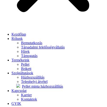
Kezdőlap
Rólunk
Bemutatkozás
Társadalmi felelősségvállalás
Hírek
Támogatás
Termékeink
Pellet
Brikett
Szolgáltatások
Házhozszállítás
Telephelyi átvétel
Pellet minta házhozszállítás
Kapcsolat
Karrier
Kontaktok
GYIK