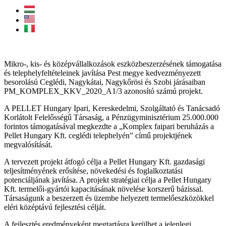
Mikro-, kis- és középvállalkozások eszközbeszerzésének támogatása
és telephelyfeltételeinek javítása Pest megye kedvezményezett
besorolású Ceglédi, Nagykátai, Nagykőrösi és Szobi járásaiban
PM_KOMPLEX_KKV_2020_A1/3 azonosító számú projekt.
A PELLET Hungary Ipari, Kereskedelmi, Szolgáltató és Tanácsadó
Korlátolt Felelősségű Társaság, a Pénzügyminisztérium 25.000.000
forintos támogatásával megkezdte a „Komplex faipari beruházás a
Pellet Hungary Kft. ceglédi telephelyén” című projektjének
megvalósítását.
A tervezett projekt átfogó célja a Pellet Hungary Kft. gazdasági
teljesítményének erősítése, növekedési és foglalkoztatási
potenciáljának javítása. A projekt stratégiai célja a Pellet Hungary
Kft. termelői-gyártói kapacitásának növelése korszerű bázissal.
Társaságunk a beszerzett és üzembe helyezett termelőeszközökkel
eléri középtávú fejlesztési célját.
A fejlesztés eredményeként megtartásra kerülhet a jelenlegi