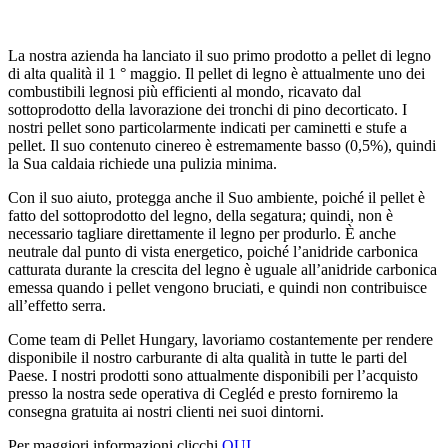
La nostra azienda ha lanciato il suo primo prodotto a pellet di legno
di alta qualità il 1 ° maggio. Il pellet di legno è attualmente uno dei
combustibili legnosi più efficienti al mondo, ricavato dal
sottoprodotto della lavorazione dei tronchi di pino decorticato. I
nostri pellet sono particolarmente indicati per caminetti e stufe a
pellet. Il suo contenuto cinereo è estremamente basso (0,5%), quindi
la Sua caldaia richiede una pulizia minima.
Con il suo aiuto, protegga anche il Suo ambiente, poiché il pellet è
fatto del sottoprodotto del legno, della segatura; quindi, non è
necessario tagliare direttamente il legno per produrlo. È anche
neutrale dal punto di vista energetico, poiché l’anidride carbonica
catturata durante la crescita del legno è uguale all’anidride carbonica
emessa quando i pellet vengono bruciati, e quindi non contribuisce
all’effetto serra.
Come team di Pellet Hungary, lavoriamo costantemente per rendere
disponibile il nostro carburante di alta qualità in tutte le parti del
Paese. I nostri prodotti sono attualmente disponibili per l’acquisto
presso la nostra sede operativa di Cegléd e presto forniremo la
consegna gratuita ai nostri clienti nei suoi dintorni.
Per maggiori informazioni clicchi
QUI
.